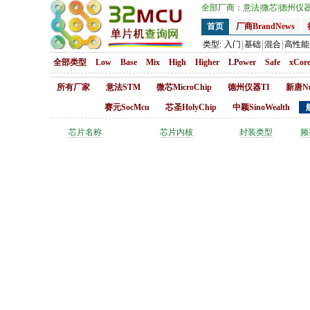
全部厂商：
意法
|
微芯
|
德州仪
首页
厂商BrandNews
类型:
入门
基础
混合
高性能
全部类型
Low
Base
Mix
High
Higher
LPower
Safe
xCor
所有厂家
意法STM
微芯MicroChip
德州仪器TI
新唐Nu
赛元SocMcu
芯圣HolyChip
中颖SinoWealth
芯片名称
芯片内核
封装类型
频