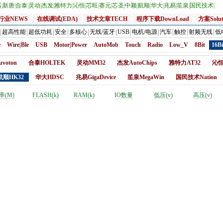
器
|
新唐
|
合泰
|
灵动
|
杰发
|
雅特力
|
沁恒
|
芯旺
|
赛元
|
芯圣
|
中颖
|
航顺
|
华大
|
兆易
|
笙泉
|
国民技术
|
行业NEWS
在线调试(EDA)
技术文章TECH
程序下载DownLoad
方案Solut
超高性能
超低功耗
安全
多核心
无线/蓝牙
USB
电机/电源
汽车
触控
射频无线
低
e
Wire|Ble
USB
Motor|Power
AutoMob
Touch
Radio
Low_V
8Bit
16Bi
voton
合泰HOLTEK
灵动MM32
杰发AutoChips
雅特力AT32
沁恒
航顺HK32
华大HDSC
兆易GigaDevice
笙泉MegaWin
国民技术Nation
率(M)
FLASH(k)
RAM(k)
IO数量
低压(v)
高压(v)