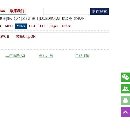
ion
联系我们
电压
8位
16位
MPU
表计
LC/ED显示型
指纹类
其他类
t
MPU
Meter
LCD|LED
Finger
Other
WCH
芯旺ChipON
工作温度(℃)
生产厂商
产品详情