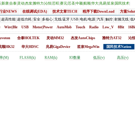
器
|
新唐
|
合泰
|
灵动
|
杰发
|
雅特力
|
沁恒
|
芯旺
|
赛元
|
芯圣
|
中颖
|
航顺
|
华大
|
兆易
|
笙泉
|
国民技术
|
行业NEWS
在线调试(EDA)
技术文章TECH
程序下载DownLoad
方案Solut
超高性能
超低功耗
安全
多核心
无线/蓝牙
USB
电机/电源
汽车
触控
射频无线
低
e
Wire|Ble
USB
Motor|Power
AutoMob
Touch
Radio
Low_V
8Bit
16Bi
voton
合泰HOLTEK
灵动MM32
杰发AutoChips
雅特力AT32
沁恒
航顺HK32
华大HDSC
兆易GigaDevice
笙泉MegaWin
国民技术Nation
率(M)
FLASH(k)
RAM(k)
IO数量
低压(v)
高压(v)