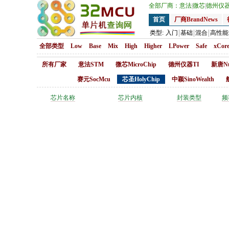
全部厂商：
意法
|
微芯
|
德州仪
首页
厂商BrandNews
类型:
入门
基础
混合
高性能
全部类型
Low
Base
Mix
High
Higher
LPower
Safe
xCor
所有厂家
意法STM
微芯MicroChip
德州仪器TI
新唐Nu
赛元SocMcu
芯圣HolyChip
中颖SinoWealth
芯片名称
芯片内核
封装类型
频