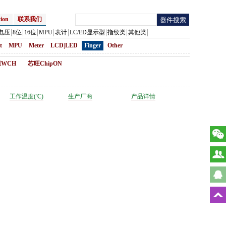
ion
联系我们
电压
8位
16位
MPU
表计
LC/ED显示型
指纹类
其他类
t
MPU
Meter
LCD|LED
Finger
Other
WCH
芯旺ChipON
工作温度(℃)
生产厂商
产品详情