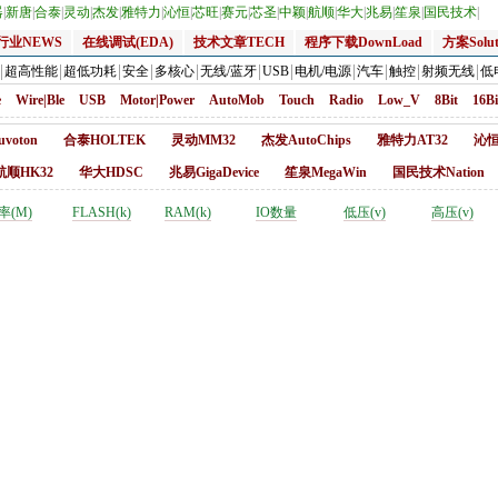
器
|
新唐
|
合泰
|
灵动
|
杰发
|
雅特力
|
沁恒
|
芯旺
|
赛元
|
芯圣
|
中颖
|
航顺
|
华大
|
兆易
|
笙泉
|
国民技术
|
行业NEWS
在线调试(EDA)
技术文章TECH
程序下载DownLoad
方案Solut
超高性能
超低功耗
安全
多核心
无线/蓝牙
USB
电机/电源
汽车
触控
射频无线
低
e
Wire|Ble
USB
Motor|Power
AutoMob
Touch
Radio
Low_V
8Bit
16Bi
voton
合泰HOLTEK
灵动MM32
杰发AutoChips
雅特力AT32
沁恒
航顺HK32
华大HDSC
兆易GigaDevice
笙泉MegaWin
国民技术Nation
率(M)
FLASH(k)
RAM(k)
IO数量
低压(v)
高压(v)