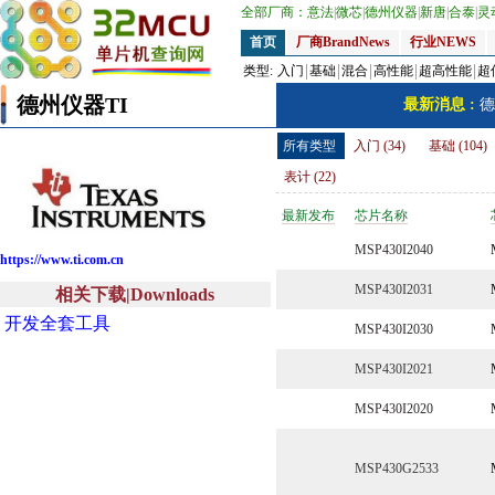
全部厂商：
意法
|
微芯
|
德州仪器
|
新唐
|
合泰
|
灵
首页
厂商BrandNews
行业NEWS
类型:
入门
基础
混合
高性能
超高性能
超
德州仪器TI
最新消息 :
德
所有类型
入门 (34)
基础 (104)
表计 (22)
最新发布
芯片名称
MSP430I2040
https://www.ti.com.cn
MSP430I2031
相关下载|Downloads
开发全套工具
MSP430I2030
MSP430I2021
MSP430I2020
MSP430G2533