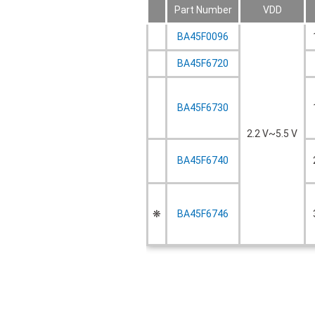
Part Number
VDD
BA45F0096
BA45F6720
BA45F6730
2.2 V~5.5 V
BA45F6740
❋
BA45F6746