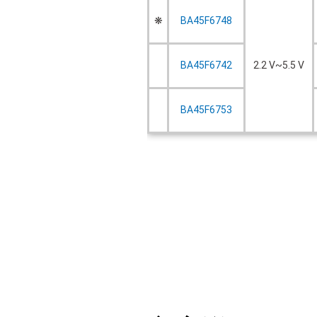
❋
BA45F6748
BA45F6742
2.2 V~5.5 V
BA45F6753