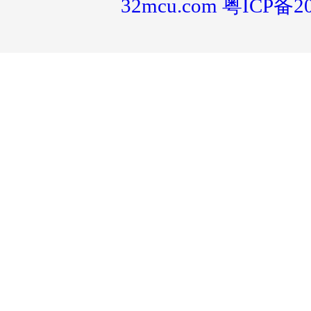
32mcu.com
粤ICP备20