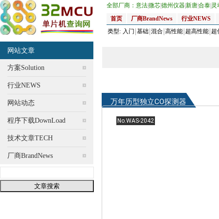
全部厂商：
意法
|
微芯
|
德州仪器
|
新唐
|
合泰
|
灵
首页
厂商BrandNews
行业NEWS
类型:
入门
基础
混合
高性能
超高性能
超
网站文章
方案Solution
行业NEWS
万年历型独立CO探测器
网站动态
程序下载DownLoad
No.WAS-2042
技术文章TECH
厂商BrandNews