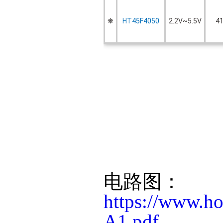
❋
HT45F4050
2.2V~5.5V
41
电路图：
https://www.h
A1.pdf