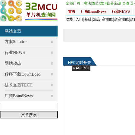
全部厂商：
意法
|
微芯
|
德州仪器
|
新唐
|
合泰
|
灵
首页
厂商BrandNews
行业NEWS
类型:
入门
基础
混合
高性能
超高性能
超
网站文章
方案Solution
行业NEWS
NFC定时开关
网站动态
WAS-17B1
程序下载DownLoad
技术文章TECH
厂商BrandNews