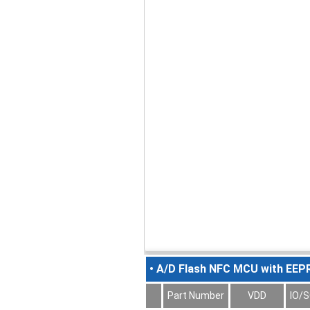
• A/D Flash NFC MCU with EE
Part Number
VDD
IO/