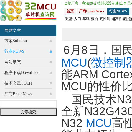
全部厂商：
意法
|
微芯
|
德州仪器
|
新唐
|
合泰
|
灵
首页
厂商BrandNews
行业NEWS
类型:
入门
基础
混合
高性能
超高性能
超
网站文章
方案Solution
6月8日，国民技
行业NEWS
MCU
(
微控制
网站动态
能ARM Cor
程序下载DownLoad
MCU的性价
技术文章TECH
厂商BrandNews
国民技术N3
全新N32G4
N32
MCU
高