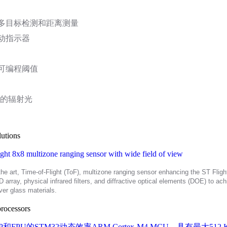
多目标检测和距离测量
动指示器
可编程阈值
）的辐射光
utions
ght 8x8 multizone ranging sensor with wide field of view
he art, Time-of-Flight (ToF), multizone ranging sensor enhancing the ST Fligh
 array, physical infrared filters, and diffractive optical elements (DOE) to ac
ver glass materials.
rocessors
P和FPU的STM32动态效率ARM Cortex-M4 MCU，具有最大512 K