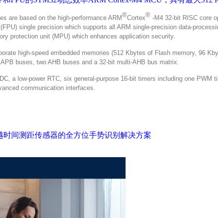
®
®
s are based on the high-performance ARM
Cortex
-M4 32-bit RISC core op
t (FPU) single precision which supports all ARM single-precision data-processin
y protection unit (MPU) which enhances application security.
rate high-speed embedded memories (512 Kbytes of Flash memory, 96 Kbyt
o APB buses, two AHB buses and a 32-bit multi-AHB bus matrix.
 ADC, a low-power RTC, six general-purpose 16-bit timers including one PWM ti
dvanced communication interfaces.
区渡越时间测距传感器的全方位手势识别解决方案