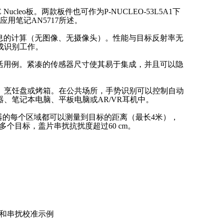
RE Nucleo板。两款板件也可作为P-NUCLEO-53L5A1下
如应用笔记AN5717所述。
信息的计算（无图像、无摄像头）。性能与目标反射率无
成识别工作。
激活用例。紧凑的传感器尺寸使其易于集成，并且可以隐
、烹饪盘或烤箱。在公共场所，手势识别可以控制自动
、笔记本电脑、平板电脑或AR/VR耳机中。
传感器的每个区域都可以测量到目标的距离（最长4米），
多个目标，盖片串扰抗扰度超过60 cm。
配置和串扰校准示例