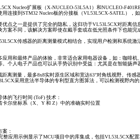
CX Nucleo扩展板（X-NUCLEO-53L5A1）和NUCLEO-F401
接到STM32 Nucleo板的分接板（VL53L5CX-SATEL），
优点之一是提供了完全的隐私，这归功于VL53L5CX对距离
决方案不同，该解决方案即使在戴手套或在低光照条件下也能完
53L5CX传感器的距离测量模式相结合，实现用户检测和系统
多应用和最终产品的体验，非常适合家用电器设备，如：咖啡机
等。个人电子产品也可以从手势识别中受益：尤其是在智能扬声器
多区域距离测量，最多8x8实时原生区域和宽达63°对角线视野。
L53L5CX采用意法半导体的专利型直方图算法，可以检测视野内的
的飞行时间 (ToF) 技术：
卡尔坐标系（X、Y 和 Z）中的准确实时位置
方案：
器的完整应用示例显示了MCU项目中的库集成，包括VL53L5CX