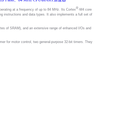
®
erating at a frequency of up to 84 MHz. Its Cortex
-M4 core
g instructions and data types. It also implements a full set of
es of SRAM), and an extensive range of enhanced I/Os and
mer for motor control, two general-purpose 32-bit timers. They