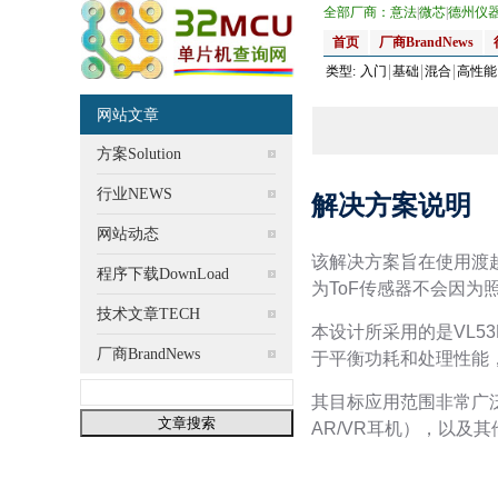
全部厂商：
意法
|
微芯
|
德州仪
首页
厂商BrandNews
类型:
入门
基础
混合
高性能
网站文章
方案Solution
行业NEWS
解决方案说明
网站动态
该解决方案旨在使用渡越
程序下载DownLoad
为ToF传感器不会因
技术文章TECH
本设计所采用的是VL53
厂商BrandNews
于平衡功耗和处理性能
其目标应用范围非常广
AR/VR耳机），以及