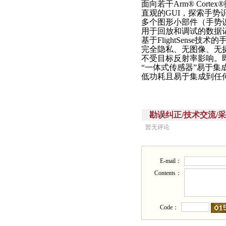
面向若干Arm® Cort
直观的GUI，探索手势
多个图形小部件（手势
用于回放和调试的数据
基于FlightSense技
完全隐私、无图像、无
不受目标反射率影响。
“一体式传感器”易于
低功耗且易于集成到任
勘误纠正/技术交流/采购需求/批
暂无评论
E-mail：
Contents：
Code：