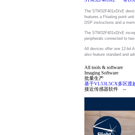
The STM32F401xD/xE device
features a Floating point uni
DSP instructions and a memor
The STM32F401xD/xE incorpo
peripherals connected to tw
All devices offer one 12-bit
also feature standard and a
All tools & software
Imaging Software
批量生产
基于VL53L5CX多
接近传感器软件
--