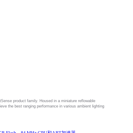
tSense product family. Housed in a miniature reflowable
hieve the best ranging performance in various ambient lighting
B Flash、84 MHz CPU和ART加速器