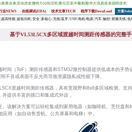
器
|
新唐
|
合泰
|
灵动
|
杰发
|
雅特力
|
沁恒
|
芯旺
|
赛元
|
芯圣
|
中颖
|
航顺
|
华大
|
兆易
|
笙泉
|
国民技术
|
行业NEWS
在线调试(EDA)
技术文章TECH
程序下载DownLoad
方案Solut
超高性能
超低功耗
安全
多核心
无线/蓝牙
USB
电机/电源
汽车
触控
射频无线
低
基于VL53L5CX多区域渡越时间测距传感器的完整
时间（ToF）测距传感器和STM32微控制器提供低成本的手
为照明不良或表面不反光而导致泄露隐私或性能下降。
L5CX渡越时间测距传感器，具有宽视野和8x8多区域检测。支持手
，并提供丰富的接口和集成式外设，
泛。该解决方案可以轻松集成到家用电器（如咖啡机、烹饪盘和
其他应用（如自动售货机、公共屏幕和电梯）中。