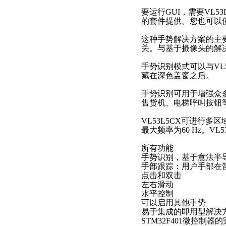
要运行GUI，需要VL53L5
的套件提供。您也可以使用连
这种手势解决方案的主要
关。与基于摄像头的解
手势识别模式可以与VL
藏在深色盖窗之后。
手势识别可用于增强众
售货机、电梯呼叫按钮
VL53L5CX可进行
最大频率为60 Hz。V
所有功能
手势识别，基于意法半导体
手部跟踪：用户手部在笛
点击和双击
左右滑动
水平控制
可以启用其他手势
易于集成的即用型解决
STM32F401微控制