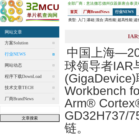
全部厂商：
意法
|
微芯
|
德州仪器
|
新唐
|
合泰
|
灵
首页
厂商BrandNews
行业NEWS
类型:
入门
基础
混合
高性能
超高性能
超
网站文章
IA
方案Solution
中国上海—20
行业NEWS
球领导者IA
网站动态
(GigaDevi
程序下载DownLoad
Workbench
技术文章TECH
厂商BrandNews
Arm® Cor
GD32H73
链。