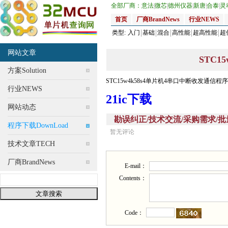
全部厂商：
意法
|
微芯
|
德州仪器
|
新唐
|
合泰
|
灵
首页
厂商BrandNews
行业NEWS
类型:
入门
基础
混合
高性能
超高性能
超
网站文章
STC1
方案Solution
STC15w4k58s4单片机4串口中断收发通信程序
行业NEWS
21ic下载
网站动态
勘误纠正/技术交流/采购需求/批量供应(Corr
程序下载DownLoad
暂无评论
技术文章TECH
厂商BrandNews
E-mail：
Contents：
Code：