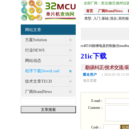
全部厂商：
意法
|
微芯
|
德州仪
首页
厂商BrandNews
类型:
入门
基础
混合
高性能
网站文章
方案Solution
rs48516路继电器控制板仿mod
行业NEWS
21ic下载
网站动态
勘误纠正/技术交流/采购需求/批
程序下载DownLoad
匿名用户
( 2024-03-16 13:19
项目需要
技术文章TECH
厂商BrandNews
E-mail：
Contents：
Code：