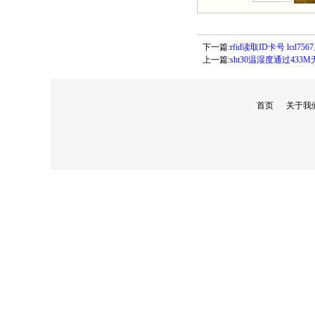
下一篇:
rfid读取ID卡号 lcd756
上一篇:
sht30温湿度通过433M
首页
关于我