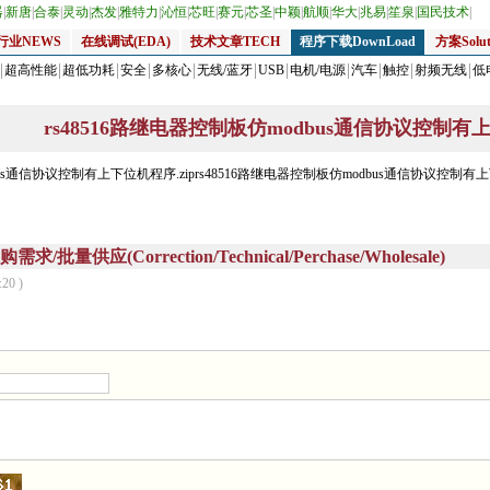
器
|
新唐
|
合泰
|
灵动
|
杰发
|
雅特力
|
沁恒
|
芯旺
|
赛元
|
芯圣
|
中颖
|
航顺
|
华大
|
兆易
|
笙泉
|
国民技术
|
行业NEWS
在线调试(EDA)
技术文章TECH
程序下载DownLoad
方案Solut
超高性能
超低功耗
安全
多核心
无线/蓝牙
USB
电机/电源
汽车
触控
射频无线
低
rs48516路继电器控制板仿modbus通信协议控制有上
bus通信协议控制有上下位机程序.ziprs48516路继电器控制板仿modbus通信协议控制有上
量供应(Correction/Technical/Perchase/Wholesale)
:20 )