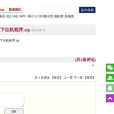
ion
联系我们
电压
8位
16位
MPU
表计
LC/ED显示型
指纹类
其他类
下位机程序.zip
2023-08-11
下位机程序.zip
(共
1
条评论)
a
总 1 次评论
【首页】
上一页
下一页
【尾页】