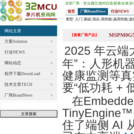
全部厂商：
意法
|
微芯
|
德州仪器
|
新唐
|
合泰
|
灵
首页
厂商BrandNews
行业NEWS
类型:
入门
基础
混合
高性能
超高性能
超
网站文章
MSPM0G
【查看厂商产品】
方案Solution
2025 年云
行业NEWS
年”：人形机
网站动态
健康监测等真
程序下载DownLoad
要“低功耗 + 
技术文章TECH
厂商BrandNews
在Embedde
TinyEngin
住了端侧 AI