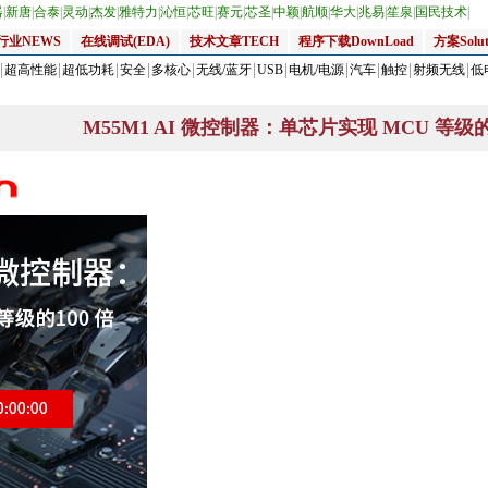
器
|
新唐
|
合泰
|
灵动
|
杰发
|
雅特力
|
沁恒
|
芯旺
|
赛元
|
芯圣
|
中颖
|
航顺
|
华大
|
兆易
|
笙泉
|
国民技术
|
行业NEWS
在线调试(EDA)
技术文章TECH
程序下载DownLoad
方案Solut
超高性能
超低功耗
安全
多核心
无线/蓝牙
USB
电机/电源
汽车
触控
射频无线
低
M55M1 AI 微控制器：单芯片实现 MCU 等级的