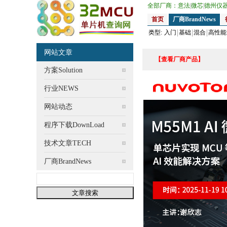
全部厂商：
意法
|
微芯
|
德州仪
首页
厂商BrandNews
类型:
入门
基础
混合
高性能
网站文章
【查看厂商产品】
方案Solution
行业NEWS
网站动态
程序下载DownLoad
技术文章TECH
厂商BrandNews