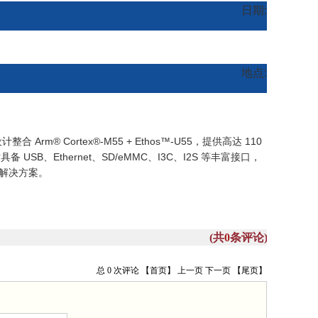
日期:
地点:
m® Cortex®-M55 + Ethos™-U55，提供高达 110
同时具备 USB、Ethernet、SD/eMMC、I3C、I2S 等丰富接口，
 解决方案。
(共
0
条评论)
总 0 次评论
【首页】
上一页
下一页
【尾页】