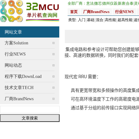
全部厂商：
意法
|
微芯
|
德州仪器
|
新唐
|
合泰
|
灵
首页
厂商BrandNews
行业NEWS
类型:
入门
基础
混合
高性能
超高性能
超
网站文章
方案Solution
集成电路和参考设计可帮助您创建能够以更
行业NEWS
接、高速的数据转换，同时我们的配套电
网站动态
程序下载DownLoad
现代宏 RRU 需要：
技术文章TECH
具有更宽带宽和多频操作的高度集
厂商BrandNews
可在高环境温度下工作的高密度电
通过基于分组的前传接口实现网络