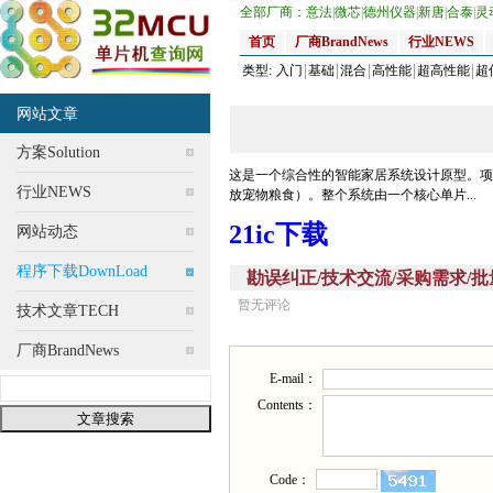
全部厂商：
意法
|
微芯
|
德州仪器
|
新唐
|
合泰
|
灵
首页
厂商BrandNews
行业NEWS
类型:
入门
基础
混合
高性能
超高性能
超
网站文章
方案Solution
这是一个综合性的智能家居系统设计原型。项
行业NEWS
放宠物粮食）。整个系统由一个核心单片...
21ic下载
网站动态
程序下载DownLoad
勘误纠正/技术交流/采购需求/批量供应(Corr
暂无评论
技术文章TECH
厂商BrandNews
E-mail：
Contents：
Code：