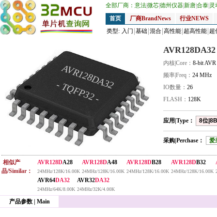
全部厂商：
意法
|
微芯
|
德州仪器
|
新唐
|
合泰
|
灵
首页
厂商BrandNews
行业NEWS
类型:
入门
基础
混合
高性能
超高性能
超
AVR128DA32
内核|Core：
8-bit AV
AVR128DA32
频率|Freq：
24 MHz
- TQFP32 -
IO数量：
26
FLASH：
128K
应用|Type：
8位|8B
采购|Perchase：
爱
相似产
AVR128D
A28
AVR128D
A48
AVR128D
B28
AVR128D
B32
品/Similar：
24MHz/128K/16.00K
24MHz/128K/16.00K
24MHz/128K/16.00K
24MHz/128K/16.00K
AVR64
DA32
AVR32
DA32
24MHz/64K/8.00K
24MHz/32K/4.00K
产品参数 | Main