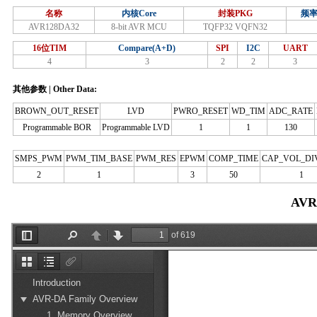
名称
内核Core
封装PKG
频率
AVR128DA32
8-bit AVR MCU
TQFP32 VQFN32
16位TIM
Compare(A+D)
SPI
I2C
UART
4
3
2
2
3
其他参数 | Other Data:
BROWN_OUT_RESET
LVD
PWRO_RESET
WD_TIM
ADC_RATE
Programmable BOR
Programmable LVD
1
1
130
SMPS_PWM
PWM_TIM_BASE
PWM_RES
EPWM
COMP_TIME
CAP_VOL_DI
2
1
3
50
1
AVR