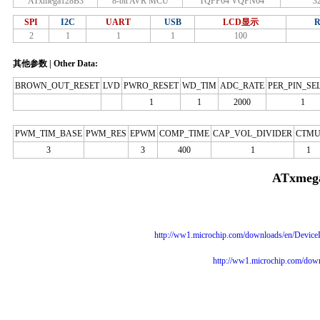
ATxmega128B3
8-bit AVR MCU
TQFP64 VQFN64
3
SPI
I2C
UART
USB
LCD显示
2
1
1
1
100
其他参数 | Other Data:
BROWN_OUT_RESET
LVD
PWRO_RESET
WD_TIM
ADC_RATE
PER_PIN_SE
1
1
2000
1
PWM_TIM_BASE
PWM_RES
EPWM
COMP_TIME
CAP_VOL_DIVIDER
CTM
3
3
400
1
1
ATxmeg
http://ww1.microchip.com/downloads/en/Dev
http://ww1.microchip.com/do