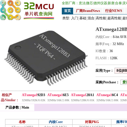
全部厂商：
意法
|
微芯
|
德州仪器
|
新唐
|
合泰
|
灵
首页
厂商BrandNews
行业NEWS
类型:
入门
基础
混合
高性能
超高性能
超
ATxmega128
ATxmega128B3
内核|Core：
8-bit AV
- TQFP64 -
频率|Freq：
32 MHz
IO数量：
36
FLASH：
128K
应用|Type：
8位|8B
采购|Perchase：
爱
相似产
ATxmega1
92D3
ATxmega1
6E5
ATxmega1
28A1
ATxmega1
6C4
ATx
品/Similar：
32MHz/192K/0.02K
32MHz/16K/2.00K
32MHz/128K/0.01K
32MHz/16K/2.00K
32MH
产品参数 | Main
名称
内核Core
封装PKG
频率FR