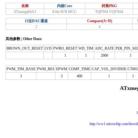
名称
内核Core
封装PKG
ATxmega64A3
8-bit AVR MCU
TQFP64 VQFN64
12位DAC通道
Compare(A+D)
2
4
其他参数 | Other Data:
BROWN_OUT_RESET
LVD
PWRO_RESET
WD_TIM
ADC_RATE
PER_PIN_SE
1
1
2000
1
PWM_TIM_BASE
PWM_RES
EPWM
COMP_TIME
CAP_VOL_DIVIDER
CTM
3
3
400
1
1
ATxme
http://ww1.microchip.com/dow