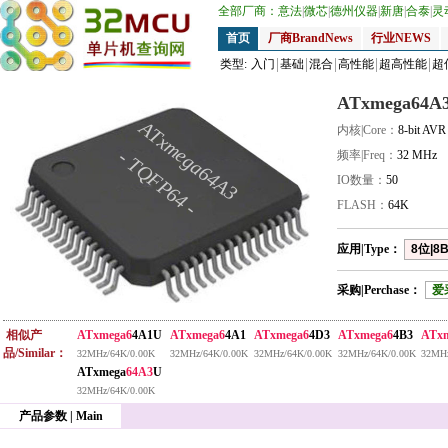
全部厂商：
意法
|
微芯
|
德州仪器
|
新唐
|
合泰
|
灵
首页
厂商BrandNews
行业NEWS
类型:
入门
基础
混合
高性能
超高性能
超
ATxmega64A
ATxmega64A3
内核|Core：
8-bit AV
- TQFP64 -
频率|Freq：
32 MHz
IO数量：
50
FLASH：
64K
应用|Type：
8位|8B
采购|Perchase：
爱
相似产
ATxmega6
4A1U
ATxmega6
4A1
ATxmega6
4D3
ATxmega6
4B3
ATx
品/Similar：
32MHz/64K/0.00K
32MHz/64K/0.00K
32MHz/64K/0.00K
32MHz/64K/0.00K
32MHz
ATxmega
64A3
U
32MHz/64K/0.00K
产品参数 | Main