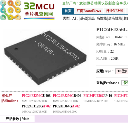
全部厂商：
意法
|
微芯
|
德州仪器
|
新唐
|
合泰
|
灵
首页
厂商BrandNews
行业NEWS
类型:
入门
基础
混合
高性能
超高性能
超
PIC24FJ256G
PIC24FJ256GA702
内核|Core：
16-bit P
- QFN28 -
频率|Freq：
16 MHz
IO数量：
22
FLASH：
256K
应用|Type：
16位|1
采购|Perchase：
爱
相似产
PIC24FJ256G
U408
PIC24FJ256G
B406
PIC24FJ256G
U410
PIC24FJ
品/Similar：
16MHz/256K/32.00K
16MHz/256K/16.00K
16MHz/256K/32.00K
16MHz/256
PIC24FJ128G
A702
PIC24FJ64G
A702
16MHz/128K/16.00K
16MHz/64K/16.00K
产品参数 | Main