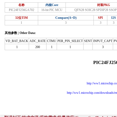
名称
内核Core
封装PKG
PIC24FJ256GA702
16-bit PIC MCU
QFN28 SOIC28 SPDIP28 SSO
32位TIM
Compare(A+D)
SPI
I2S
1
3
3
3
其他参数 | Other Data:
VD_BAT_BACK
ADC_RATE
CTMU
PER_PIN_SELECT
SENT
INPUT_CAPT
P
1
200
1
1
3
PIC24FJ2
http://ww1.microchip
http://ww1.microchip.com/downloads/e