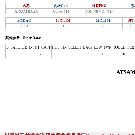
名称
内核Core
封装PKG
频
ATSAM4LC2A
Cortex-M4
TQFP48 VQFN48
x位DAC
16位TIM
32位TIM
SPI
10bit
3
1
1
其他参数 | Other Data:
B_SAFE_LIB
INPUT_CAPT
PER_PIN_SELECT
DACs
LOW_PWR
TOUCH_PER
1
6
1
2
1
PTC
ATSAM