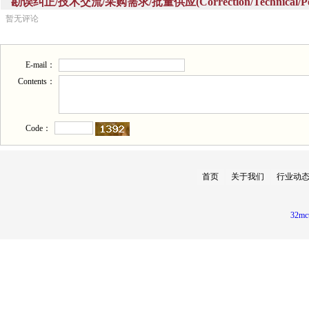
勘误纠正/技术交流/采购需求/批量供应(Correction/Technical/Perch
暂无评论
E-mail：
Contents：
Code：
首页
关于我们
行业动
32mc