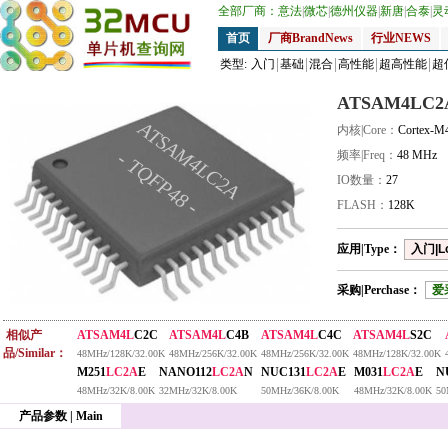
全部厂商：
意法
|
微芯
|
德州仪器
|
新唐
|
合泰
|
灵
首页
厂商BrandNews
行业NEWS
类型:
入门
基础
混合
高性能
超高性能
超
ATSAM4LC2
ATSAM4LC2A
内核|Core：
Cortex-M
- TQFP48 -
频率|Freq：
48 MHz
IO数量：
27
FLASH：
128K
应用|Type：
入门|L
采购|Perchase：
爱
相似产
ATSAM4L
C2C
ATSAM4L
C4B
ATSAM4L
C4C
ATSAM4L
S2C
品/Similar：
48MHz/128K/32.00K
48MHz/256K/32.00K
48MHz/256K/32.00K
48MHz/128K/32.00K
M251
LC2A
E
NANO112
LC2A
N
NUC131
LC2A
E
M031
LC2A
E
N
48MHz/32K/8.00K
32MHz/32K/8.00K
50MHz/36K/8.00K
48MHz/32K/8.00K
50
产品参数 | Main