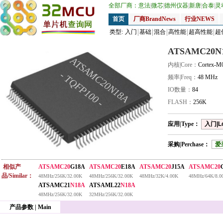
全部厂商：
意法
|
微芯
|
德州仪器
|
新唐
|
合泰
|
灵
首页
厂商BrandNews
行业NEWS
类型:
入门
基础
混合
高性能
超高性能
超
ATSAMC20N
ATSAMC20N18A
内核|Core：
Cortex-M
- TQFP100 -
频率|Freq：
48 MHz
IO数量：
84
FLASH：
256K
应用|Type：
入门|L
采购|Perchase：
爱
相似产
ATSAMC20
G18A
ATSAMC20
E18A
ATSAMC20
J15A
ATSAMC20
品/Similar：
48MHz/256K/32.00K
48MHz/256K/32.00K
48MHz/32K/4.00K
48MHz/64K/8.0
ATSAMC21
N18A
ATSAML22
N18A
48MHz/256K/32.00K
32MHz/256K/32.00K
产品参数 | Main