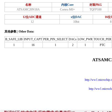
名称
内核Core
封装PKG
ATSAMC20N18A
Cortex-M0+
TQFP100
12位ADC通道
x位DAC
16位
12
10bit
8
其他参数 | Other Data:
B_SAFE_LIB
INPUT_CAPT
PER_PIN_SELECT
DACs
LOW_PWR
TOUCH_PER
1
16
1
2
1
PTC
ATSAMC2
http://ww1.microchi
http://ww1.micro