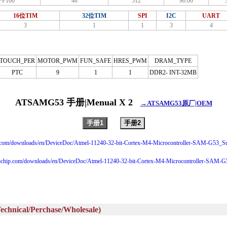
FP100
48
512
96.00
16位TIM
32位TIM
SPI
I2C
UART
3
1
1
3
4
TOUCH_PER
MOTOR_PWM
FUN_SAFE
HRES_PWM
DRAM_TYPE
PTC
9
1
1
DDR2- INT-32MB
ATSAMG53 手册|Menual X 2
→ATSAMG53原厂|OEM
手册1
手册2
p.com/downloads/en/DeviceDoc/Atmel-11240-32-bit-Cortex-M4-Microcontroller-SAM-G53_S
ochip.com/downloads/en/DeviceDoc/Atmel-11240-32-bit-Cortex-M4-Microcontroller-SAM-G
al/Perchase/Wholesale)