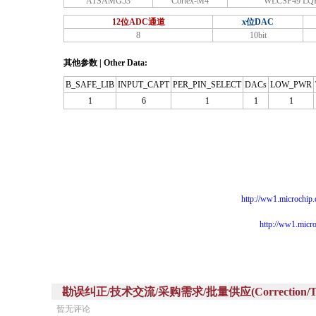
ATSAMG53
Cortex-M4
WLCSP49 LQ
12位ADC通道
x位DAC
8
10bit
其他参数 | Other Data:
B_SAFE_LIB
INPUT_CAPT
PER_PIN_SELECT
DACs
LOW_PWR
1
6
1
1
1
http://ww1.microchi
http://ww1.micr
勘误纠正/技术交流/采购需求/批量供应(Correction/Technic
暂无评论