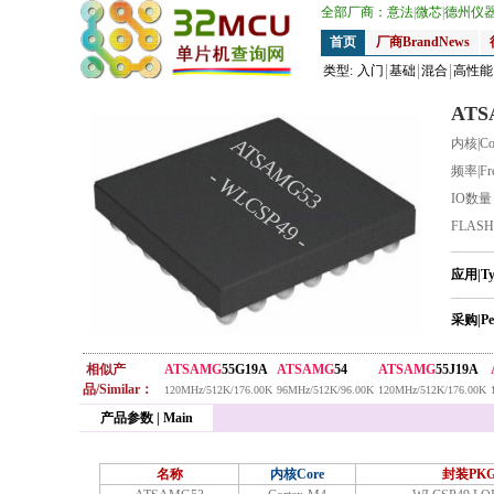
全部厂商：
意法
|
微芯
|
德州仪
首页
厂商BrandNews
类型:
入门
基础
混合
高性能
ATS
ATSAMG53
内核|Co
频率|Fr
- WLCSP49 -
IO数
FLAS
应用|T
采购|Pe
相似产
ATSAMG
55G19A
ATSAMG
54
ATSAMG
55J19A
品/Similar：
120MHz/512K/176.00K
96MHz/512K/96.00K
120MHz/512K/176.00K
产品参数 | Main
名称
内核Core
封装PK