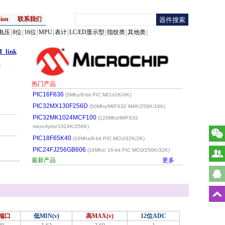
ion
联系我们
电压
8位
16位
MPU
表计
LC/ED显示型
指纹类
其他类
link
)
热门产品
PIC16F636
(5Mhz/8-bit PIC MCU/2K/0K)
PIC32MX130F256D
(50Mhz/MIPS32 M4K/256K/16K)
PIC32MK1024MCF100
(120Mhz/MIPS32
microAptiv/1024K/256K)
PIC18F65K40
(16Mhz/8-bit PIC MCU/32K/2K)
PIC24FJ256GB606
(16Mhz/ 16-bit PIC MCU/256K/32K)
最新产品
更多
O端口
低MIN(v)
高MAX(v)
12位ADC