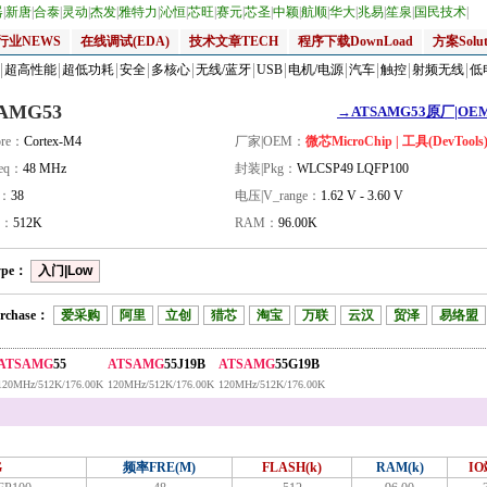
器
|
新唐
|
合泰
|
灵动
|
杰发
|
雅特力
|
沁恒
|
芯旺
|
赛元
|
芯圣
|
中颖
|
航顺
|
华大
|
兆易
|
笙泉
|
国民技术
|
行业NEWS
在线调试(EDA)
技术文章TECH
程序下载DownLoad
方案Solut
超高性能
超低功耗
安全
多核心
无线/蓝牙
USB
电机/电源
汽车
触控
射频无线
低
AMG53
→ATSAMG53原厂|OEM_
re：
Cortex-M4
厂家|OEM：
微芯MicroChip | 工具(DevTools
eq：
48 MHz
封装|Pkg：
WLCSP49 LQFP100
量：
38
电压|V_range：
1.62 V - 3.60 V
H：
512K
RAM：
96.00K
ype：
入门|Low
rchase：
爱采购
阿里
立创
猎芯
淘宝
万联
云汉
贸泽
易络盟
ATSAMG
55
ATSAMG
55J19B
ATSAMG
55G19B
120MHz/512K/176.00K
120MHz/512K/176.00K
120MHz/512K/176.00K
G
频率FRE(M)
FLASH(k)
RAM(k)
I