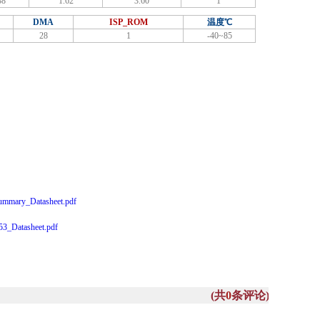
38
1.62
3.60
1
DMA
ISP_ROM
温度℃
28
1
-40~85
ummary_Datasheet.pdf
53_Datasheet.pdf
(共
0
条评论)