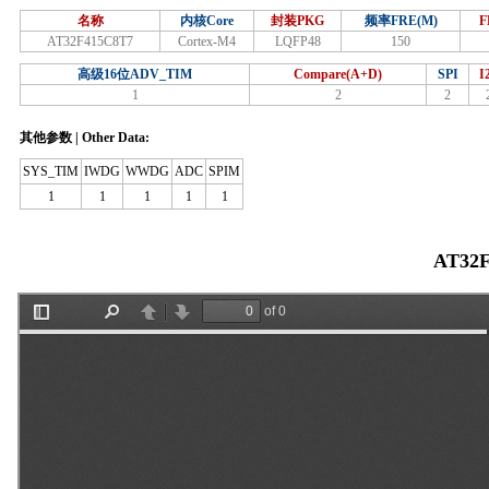
名称
内核Core
封装PKG
频率FRE(M)
F
AT32F415C8T7
Cortex-M4
LQFP48
150
高级16位ADV_TIM
Compare(A+D)
SPI
I
1
2
2
其他参数 | Other Data:
SYS_TIM
IWDG
WWDG
ADC
SPIM
1
1
1
1
1
AT32