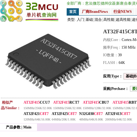
全部厂商：
意法
|
微芯
|
德州仪器
|
新唐
|
合泰
|
灵
首页
厂商BrandNews
行业NEWS
类型:
入门
基础
混合
高性能
超高性能
超
AT32F415C8
AT32F415C8T7
内核|Core：
Cortex-M
频率|Freq：
150 MHz
- LQFP48 -
IO数量：
39
FLASH：
64K
应用|Type：
基础|B
采购|Perchase：
爱
相似产
AT32F415
CCU7
AT32F415
RCT7
AT32F415
CBU7
AT32F415
RBT
品/Similar：
150MHz/256K/32.00K
150MHz/256K/32.00K
150MHz/128K/32.00K
150MHz/128K/32.
AT32F421
C8T7
AT32F425
C8T7
N32G030
C8T7
AT32F413
C8T7
120MHz/64K/16.00K
64MHz/20K/1.00K
48MHz/64K/8.00K
200MHz/64K/32.00K
产品参数 | Main