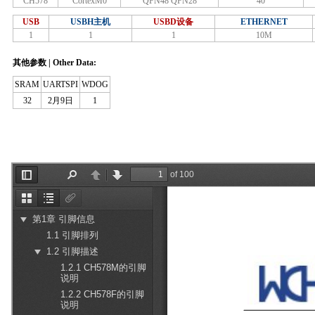
CH578
CortexM0
QFN48 QFN28
40
USB
USBH主机
USBD设备
ETHERNET
1
1
1
10M
其他参数 | Other Data:
SRAM
UARTSPI
WDOG
32
2月9日
1