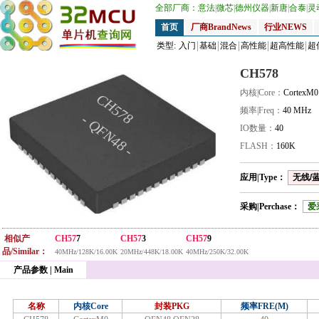
全部厂商：
意法
|
微芯
|
德州仪器
|
新唐
|
合泰
|
灵
首页
厂商BrandNews
行业NEWS
类型:
入门
基础
混合
高性能
超高性能
超
CH578
内核|Core：
CortexM0
CH578
频率|Freq：
40 MHz
- QFN48 -
IO数量：
40
FLASH：
160K
应用|Type：
无线/蓝牙
采购|Perchase：
爱
相似产
CH57
7
CH57
3
CH57
9
品/Similar：
40MHz/128K/16.00K
20MHz/448K/18.00K
40MHz/250K/32.00K
产品参数 | Main
名称
内核Core
封装PKG
频率FRE(M)