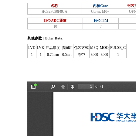
名称
内核Core
封装
HC32F030F8UA
Cortex-M0+
QFN
12位ADC通道
16位TIM
10
7
其他参数 | Other Data:
LVD
LVR
产品厚度
脚间距
包装方式
MPQ
MOQ
PULSE_C
1
1
0.75mm
0.5mm
卷带
3000
3000
1