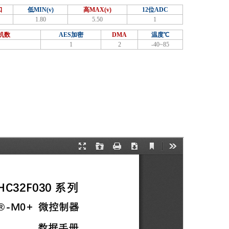
口
低MIN(v)
高MAX(v)
12位ADC
1.80
5.50
1
机数
AES加密
DMA
温度℃
1
2
-40~85