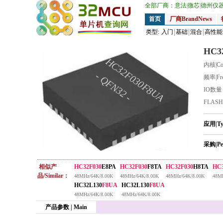
全部厂商：
意法
|
微芯
|
德州仪
首页
厂商BrandNews
类型:
入门
基础
混合
高性能
HC3
HC32F030F8UA
内核|Co
- QFN32 -
频率|Fr
IO数
FLAS
应用|T
采购|Pe
相似产
HC32F030
E8PA
HC32F030
F8TA
HC32F030
H8TA
HC3
品/Similar：
48MHz/64K/8.00K
48MHz/64K/8.00K
48MHz/64K/8.00K
48MH
HC32L130
F8UA
HC32L130
F8UA
48MHz/64K/8.00K
48MHz/64K/8.00K
产品参数 | Main