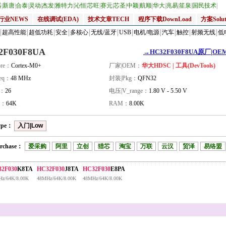
器
|
新唐
|
合泰
|
灵动
|
杰发
|
雅特力
|
沁恒
|
芯旺
|
赛元
|
芯圣
|
中颖
|
航顺
|
华大
|
兆易
|
笙泉
|
国民技术
|
行业NEWS
在线调试(EDA)
技术文章TECH
程序下载DownLoad
方案Solut
超高性能
超低功耗
安全
多核心
无线/蓝牙
USB
电机/电源
汽车
触控
射频无线
低
2F030F8UA
→HC32F030F8UA原厂|OEM
re：
Cortex-M0+
厂家|OEM：
华大HDSC | 工具(DevTools)
eq：
48 MHz
封装|Pkg：
QFN32
量：
26
电压|V_range：
1.80 V - 5.50 V
H：
64K
RAM：
8.00K
ype：
入门|Low
rchase：
爱采购
阿里
立创
猎芯
淘宝
万联
云汉
贸泽
易络盟
2F030
K8TA
HC32F030
J8TA
HC32F030
E8PA
z/64K/8.00K
48MHz/64K/8.00K
48MHz/64K/8.00K