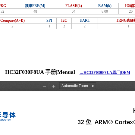
PKG
频率FRE(M)
FLASH(k)
RAM(k)
IO端
32
48
64
8.00
26
Compare(A+D)
SPI
I2C
UART
TRNG真随
2
1
2
2
1
HC32F030F8UA 手册|Menual
→HC32F030F8UA原厂|OEM