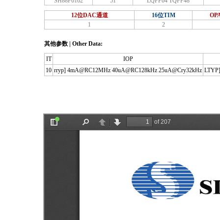
SH88F6162
51
LQFP64 TQFP48
12位DAC通道
16位TIM
OP
1
2
其他参数 | Other Data:
IT
IOP
10
rryp] 4mA@RC12MHz 40uA@RC128kHz 25uA@Cry32kHz
LTYP