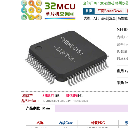
全部厂商：
意法
|
微芯
|
德州仪
首页
厂商BrandNews
类型:
入门
基础
混合
高性能
SH8
SH88F6162
内核|Co
频率|Fr
- LQFP64 -
IO数
FLAS
应用|T
采购|Pe
相似产
SH88F6
163
SH88F6
161
品/Similar：
12MHz/64K/1.28K
24MHz/64K/3.07K
产品参数 | Main
名称
内核Core
封装PKG
频