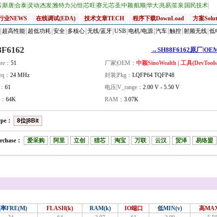
器
|
新唐
|
合泰
|
灵动
|
杰发
|
雅特力
|
沁恒
|
芯旺
|
赛元
|
芯圣
|
中颖
|
航顺
|
华大
|
兆易
|
笙泉
|
国民技术
|
行业NEWS
在线调试(EDA)
技术文章TECH
程序下载DownLoad
方案Solut
超高性能
超低功耗
安全
多核心
无线/蓝牙
USB
电机/电源
汽车
触控
射频无线
低
8F6162
→SH88F6162原厂|OEM
re：
51
厂家|OEM：
中颖SinoWealth | 工具(DevTools
eq：
24 MHz
封装|Pkg：
LQFP64 TQFP48
量：
61
电压|V_range：
2.00 V - 5.50 V
H：
64K
RAM：
3.07K
ype：
8位|8Bit
rchase：
爱采购
阿里
立创
猎芯
淘宝
万联
云汉
贸泽
易络盟
率FRE(M)
FLASH(k)
RAM(k)
IO端口
低MIN(v)
高MAX