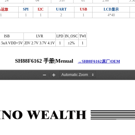
24
64
3.07
61
2.00
5.5
A运放
SPI
I2C
UART
USB
LCD显示
1
1
1
2
1
4*40
ISB
LVR
LPD
IN_OSC
TWI
] 5uA VDD=5V
ZIV 2.7V 3.7V 4.1V
1
±2%
1
SH88F6162 手册|Menual
→SH88F6162原厂|OEM