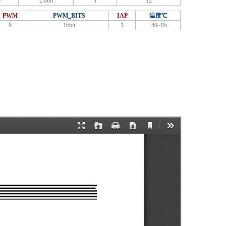
0
2.000
1
12
PWM
PWM_BITS
IAP
温度℃
9
16bit
1
-40~85