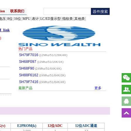
ion
联系我们
电压
8位
16位
MPU
表计
LC/ED显示型
指纹类
其他类
_link
)
热门产品
SH79F7016
(12Mhz/51/128K/4K)
SH68F097
(12Mhz/51/16K/1K)
SH68F90
(24Mhz/51/64K/4K)
SH88F6162
(24Mhz/51/64K/3K)
SH79F7416
(24Mhz/51/64K/4K)
最新产品
更多
(v)
E2PROM(k)
12位ADC
12位ADC通道