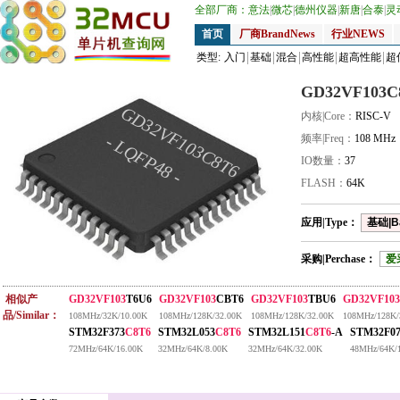
全部厂商：
意法
|
微芯
|
德州仪器
|
新唐
|
合泰
|
灵
首页
厂商BrandNews
行业NEWS
类型:
入门
基础
混合
高性能
超高性能
超
GD32VF103C
GD32VF103C8T6
内核|Core：
RISC-V
- LQFP48 -
频率|Freq：
108 MHz
IO数量：
37
FLASH：
64K
应用|Type：
基础|B
采购|Perchase：
爱
相似产
GD32VF103
T6U6
GD32VF103
CBT6
GD32VF103
TBU6
GD32VF103
品/Similar：
108MHz/32K/10.00K
108MHz/128K/32.00K
108MHz/128K/32.00K
108MHz/128K/
STM32F373
C8T6
STM32L053
C8T6
STM32L151
C8T6
-A
STM32F07
72MHz/64K/16.00K
32MHz/64K/8.00K
32MHz/64K/32.00K
48MHz/64K/