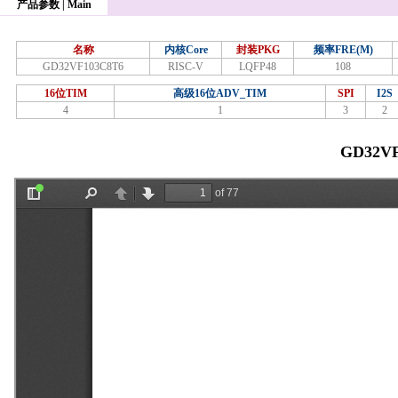
产品参数 | Main
名称
内核Core
封装PKG
频率FRE(M)
GD32VF103C8T6
RISC-V
LQFP48
108
16位TIM
高级16位ADV_TIM
SPI
I2S
4
1
3
2
GD32V