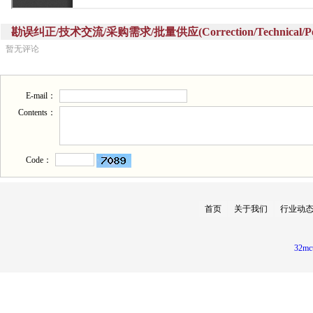
勘误纠正/技术交流/采购需求/批量供应(Correction/Technical/Perch
暂无评论
E-mail：
Contents：
Code：
首页
关于我们
行业动
32mc