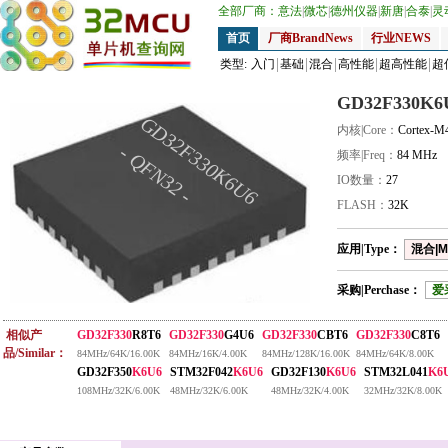
全部厂商：
意法
|
微芯
|
德州仪器
|
新唐
|
合泰
|
灵
首页
厂商BrandNews
行业NEWS
类型:
入门
基础
混合
高性能
超高性能
超
GD32F330K6
GD32F330K6U6
内核|Core：
Cortex-M
- QFN32 -
频率|Freq：
84 MHz
IO数量：
27
FLASH：
32K
应用|Type：
混合|M
采购|Perchase：
爱
相似产
GD32F330
R8T6
GD32F330
G4U6
GD32F330
CBT6
GD32F330
C8T6
品/Similar：
84MHz/64K/16.00K
84MHz/16K/4.00K
84MHz/128K/16.00K
84MHz/64K/8.00K
GD32F350
K6U6
STM32F042
K6U6
GD32F130
K6U6
STM32L041
K6
108MHz/32K/6.00K
48MHz/32K/6.00K
48MHz/32K/4.00K
32MHz/32K/8.00K