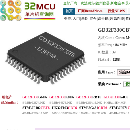
全部厂商：
意法
|
微芯
|
德州仪器
|
新唐
|
合泰
|
灵
首页
厂商BrandNews
行业NEWS
类型:
入门
基础
混合
高性能
超高性能
超
GD32F330CB
GD32F330CBT6
内核|Core：
Cortex-M
频率|Freq：
84 MHz
- LQFP48 -
IO数量：
39
FLASH：
128K
应用|Type：
混合|M
采购|Perchase：
爱
相似产
GD32F330
G6U6
GD32F330
K8U6
GD32F330
RBT6
GD32F330
K4U6
品/Similar：
84MHz/32K/4.00K
84MHz/64K/8.00K
84MHz/128K/16.00K
84MHz/16K/4.00K
STM32F102
CBT6
HK32F103
CBT6
STM32G431
CBT6
STM32F071
C
48MHz/128K/16.00K
96MHz/128K/20.00K
170MHz/128K/32.00K
48MHz/128K/16