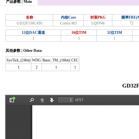
产品参数 | Main
名称
内核Core
封装PKG
频率FRE(
GD32F150C4T6
Cortex-M3
LQFP48
72
12位DAC通道
16位TIM
32位TIM
1
5
1
其他参数 | Other Data:
SysTick_(24bit)
WDG
Basic_TM_(16bit)
CEC
1
2
1
1
GD32