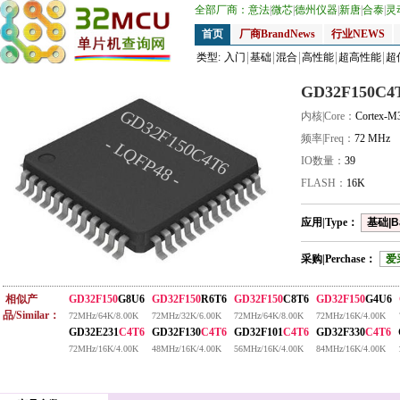
全部厂商：
意法
|
微芯
|
德州仪器
|
新唐
|
合泰
|
灵
首页
厂商BrandNews
行业NEWS
类型:
入门
基础
混合
高性能
超高性能
超
GD32F150C4
GD32F150C4T6
内核|Core：
Cortex-M
频率|Freq：
72 MHz
- LQFP48 -
IO数量：
39
FLASH：
16K
应用|Type：
基础|B
采购|Perchase：
爱
相似产
GD32F150
G8U6
GD32F150
R6T6
GD32F150
C8T6
GD32F150
G4U6
品/Similar：
72MHz/64K/8.00K
72MHz/32K/6.00K
72MHz/64K/8.00K
72MHz/16K/4.00K
GD32E231
C4T6
GD32F130
C4T6
GD32F101
C4T6
GD32F330
C4T6
72MHz/16K/4.00K
48MHz/16K/4.00K
56MHz/16K/4.00K
84MHz/16K/4.00K