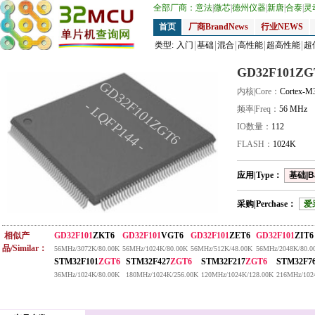
全部厂商：
意法
|
微芯
|
德州仪器
|
新唐
|
合泰
|
灵
首页
厂商BrandNews
行业NEWS
类型:
入门
基础
混合
高性能
超高性能
超
GD32F101ZG
GD32F101ZGT6
内核|Core：
Cortex-M
- LQFP144 -
频率|Freq：
56 MHz
IO数量：
112
FLASH：
1024K
应用|Type：
基础|B
采购|Perchase：
爱
相似产
GD32F101
ZKT6
GD32F101
VGT6
GD32F101
ZET6
GD32F101
ZIT6
品/Similar：
56MHz/3072K/80.00K
56MHz/1024K/80.00K
56MHz/512K/48.00K
56MHz/2048K/80.0
STM32F101
ZGT6
STM32F427
ZGT6
STM32F217
ZGT6
STM32F7
36MHz/1024K/80.00K
180MHz/1024K/256.00K
120MHz/1024K/128.00K
216MHz/102