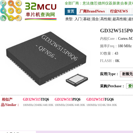
全部厂商：
意法
|
微芯
|
德州仪器
|
新唐
|
合泰
|
灵
首页
厂商BrandNews
行业NEWS
类型:
入门
基础
混合
高性能
超高性能
超
GD32W515P0
GD32W515P0Q6
内核|Core：
Cortex-M
- QFN56 -
频率|Freq：
180 MHz
IO数量：
43
FLASH：
0K
应用|Type：
射频无线
采购|Perchase：
爱
相似产
GD32W515
TIQ6
GD32W515
PIQ6
GD32W515
TGQ6
品/Similar：
180MHz/2048K/448.00K
180MHz/2048K/448.00K
180MHz/1024K/384.00K