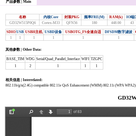
产品参数 | Main
名称
内核Core
封装PKG
频率FRE(M)
RAM(k)
IO端
GD32W515P0Q6
Cortex-M33
QFN56
180
448.00
43
SDIO
USB
USBH主机
USBD设备
USBOTG_FS全速自适
DFSDM数字滤波
1
1
1
1
1
1
其他参数 | Other Data:
BASE_TIM
WDG
Serial/Quad_Parallel_Interface
WIFI
TZGPC
1
2
1
1
1
相关信息 | Interrelated:
802.11b/g/n(2.4G) compatible 802.11e QoS Enhancement (WMM) 802.11i (WPA WPA2). Open
GD32W