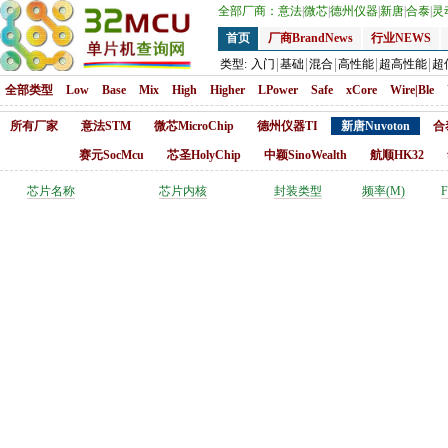
全部厂商：
意法
|
微芯
|
德州仪器
|
新唐
|
合泰
|
灵
首页
厂商BrandNews
行业NEWS
类型:
入门
基础
混合
高性能
超高性能
超
全部类型
Low
Base
Mix
High
Higher
LPower
Safe
xCore
Wire|Ble
所有厂家
意法STM
微芯MicroChip
德州仪器TI
新唐Nuvoton
合
赛元SocMcu
芯圣HolyChip
中颖SinoWealth
航顺HK32
芯片名称
芯片内核
封装类型
频率(M)
F