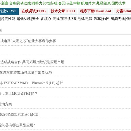
器
|
新唐
|
合泰
|
灵动
|
杰发
|
雅特力
|
沁恒
|
芯旺
|
赛元
|
芯圣
|
中颖
|
航顺
|
华大
|
兆易
|
笙泉
|
国民技术
|
行业NEWS
在线调试(EDA)
技术文章TECH
程序下载DownLoad
方案Solut
超高性能
超低功耗
安全
多核心
无线/蓝牙
USB
电机/电源
汽车
触控
射频无线
低
表
集成电路“太湖之芯”创业大赛邀你参赛
奖
达成战略合作 共同拓展指纹识别应用市场
化汽车前装市场持续量产出货优势
-C2 Wi-Fi + Bluetooth 5 (LE) 芯片
端，本土MCU如何破局？
驱动方案
MS32F031A6 MCU
控制器有哪些典型应用?