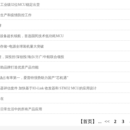
工业级32位MCU稳定出货
全生产和疫情防控工作
牌
!助力设备超长续航，首选国民技术低功耗MCU
U+存储+电源全球装机量大突破
资，深投控/深创投/海尔/方广/中航联合领投
微助品牌打造优质产品功能
U市场占有率第一，爱普特强势助力国产“芯机遇”
估套件 加快基于IO-Link 收发器和 STM32 MCU的应用设计
不在
们日常生活中的所有产品应用
【首页】 ...
<<
2
3