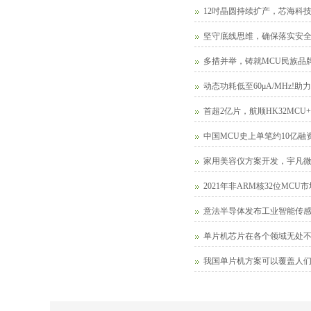
12吋晶圆持续扩产，芯海科技
坚守底线思维，确保落实安
多措并举，铸就MCU民族品
动态功耗低至60μA/MHz
首超2亿片，航顺HK32MC
中国MCU史上单笔约10亿融
家用美容仪方案开发，宇凡
2021年非ARM核32位MC
意法半导体发布工业智能传感器评
单片机芯片在各个领域无处
我国单片机方案可以覆盖人