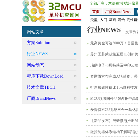
全部厂商：
意法
|
微芯
|
德州仪
首页
厂商BrandNews
类型:
入门
基础
混合
高性能
行业NEWS
网站文章
文章列
方案Solution
最高奖金可达5000万！首届
行业NEWS
苏州国芯荣获第五届IC创新
网站动态
瑞萨电子与贝特莱及中印云端
程序下载DownLoad
赛腾微宣布完成A轮融资，强
技术文章TECH
打造极致性价比 I 乐鑫科技发布 ESP32
厂商BrandNews
MCU领域国外品牌占据中高
爱普特MCU无感三合一马达
【新品发布】晟矽微电推出M0系列
微控制器体系结构了解吗?微