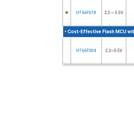
❋
HT66F018
2.2 ~ 5.5V
• Cost-Effective Flash MCU 
HT66F004
2.2~5.5V