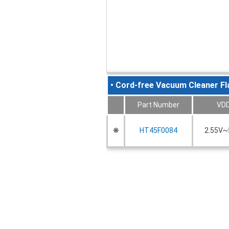
• Cord-free Vacuum Cleaner 
Part Number
VD
❋
HT45F0084
2.55V~