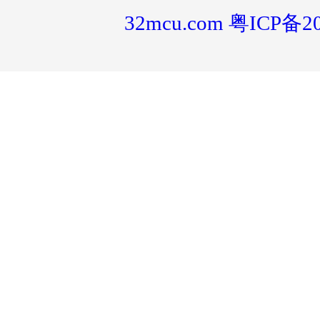
32mcu.com
粤ICP备20