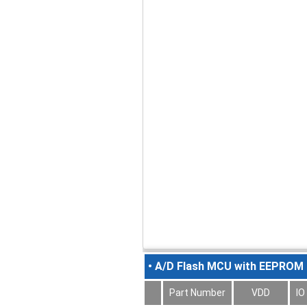
• A/D Flash MCU with EEPROM
Part Number
VDD
IO