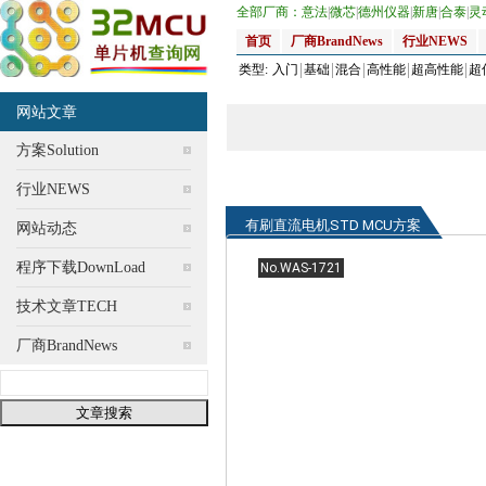
全部厂商：
意法
|
微芯
|
德州仪器
|
新唐
|
合泰
|
灵
首页
厂商BrandNews
行业NEWS
类型:
入门
基础
混合
高性能
超高性能
超
网站文章
方案Solution
行业NEWS
有刷直流电机STD MCU方案
网站动态
程序下载DownLoad
No.WAS-1721
技术文章TECH
厂商BrandNews