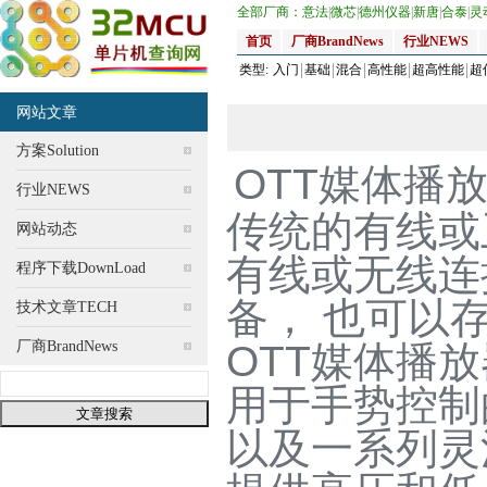
全部厂商：
意法
|
微芯
|
德州仪器
|
新唐
|
合泰
|
灵
首页
厂商BrandNews
行业NEWS
类型:
入门
基础
混合
高性能
超高性能
超
网站文章
方案Solution
OTT媒体播
行业NEWS
传统的有线或
网站动态
有线或无线连
程序下载DownLoad
备， 也可以
技术文章TECH
厂商BrandNews
OTT媒体播
用于手势控制
以及一系列灵活