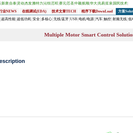
器
|
新唐
|
合泰
|
灵动
|
杰发
|
雅特力
|
沁恒
|
芯旺
|
赛元
|
芯圣
|
中颖
|
航顺
|
华大
|
兆易
|
笙泉
|
国民技术
|
行业NEWS
在线调试(EDA)
技术文章TECH
程序下载DownLoad
方案Solut
超高性能
超低功耗
安全
多核心
无线/蓝牙
USB
电机/电源
汽车
触控
射频无线
低
Multiple Motor Smart Control Soluti
escription