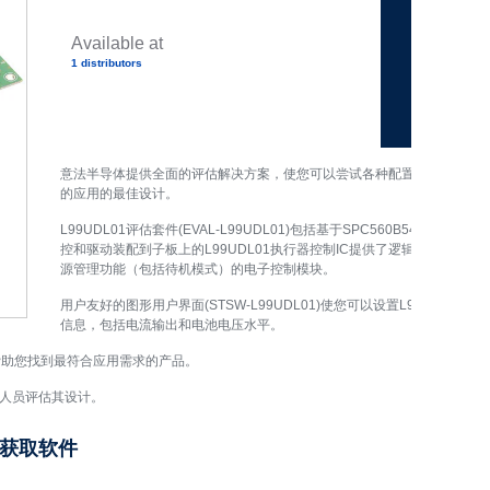
总 0 次评论
【首页】
Available at
1 distributors
意法半导体提供全面的评估解决方案，使您可以尝试各种配置和开发原型
的应用的最佳设计。
L99UDL01评估套件(EVAL-L99UDL01)包括基于SPC560B54微控
控和驱动装配到子板上的L99UDL01执行器控制IC提供了逻辑段。两个
源管理功能（包括待机模式）的电子控制模块。
用户友好的图形用户界面(STSW-L99UDL01)使您可以设置L99UDL0
信息，包括电流输出和电池电压水平。
帮助您找到最符合应用需求的产品。
发人员评估其设计。
获取软件