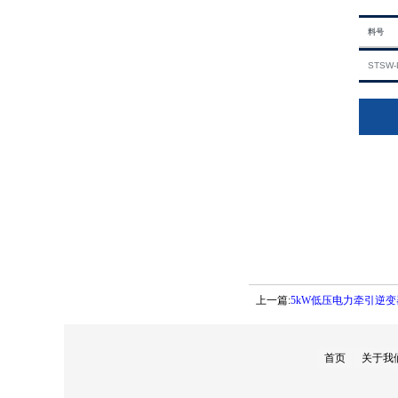
料号
STSW-
上一篇:
5kW低压电力牵引逆变
首页
关于我