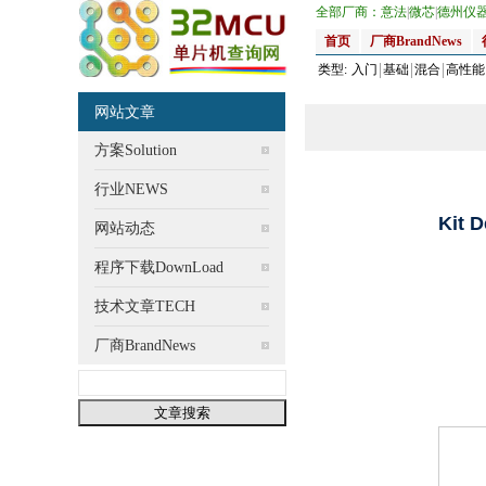
全部厂商：
意法
|
微芯
|
德州仪
首页
厂商BrandNews
类型:
入门
基础
混合
高性能
网站文章
方案Solution
行业NEWS
Kit D
网站动态
程序下载DownLoad
技术文章TECH
厂商BrandNews