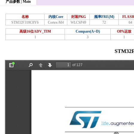
产品参数 | Main
名称
内核Core
封装PKG
频率FRE(M)
FLASH
STM32F318C8Y6
Cortex-M4
WLCSP49
72
64
高级16位ADV_TIM
Compare(A+D)
OPA运放
1
3
1
STM32