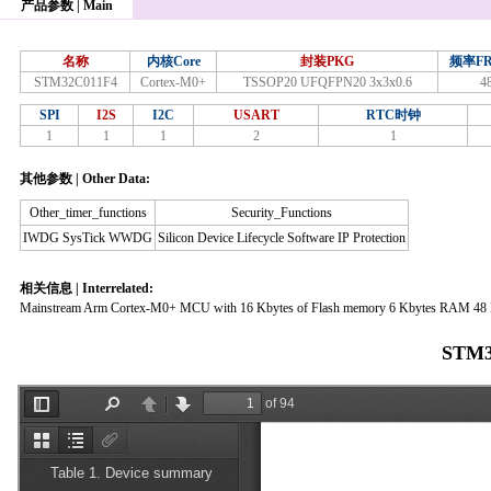
产品参数 | Main
名称
内核Core
封装PKG
频率FR
STM32C011F4
Cortex-M0+
TSSOP20 UFQFPN20 3x3x0.6
4
SPI
I2S
I2C
USART
RTC时钟
1
1
1
2
1
其他参数 | Other Data:
Other_timer_functions
Security_Functions
IWDG SysTick WWDG
Silicon Device Lifecycle Software IP Protection
相关信息 | Interrelated:
Mainstream Arm Cortex-M0+ MCU with 16 Kbytes of Flash memory 6 Kbytes RAM 4
STM3