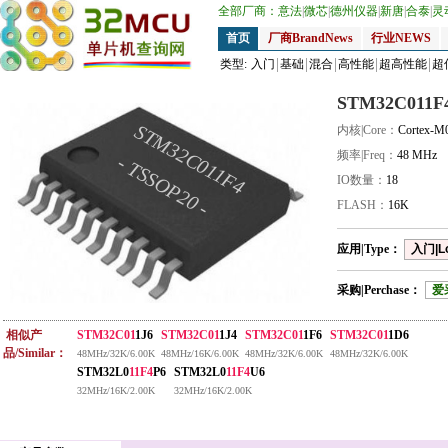
全部厂商：
意法
|
微芯
|
德州仪器
|
新唐
|
合泰
|
灵
首页
厂商BrandNews
行业NEWS
类型:
入门
基础
混合
高性能
超高性能
超
STM32C011F
STM32C011F4
内核|Core：
Cortex-M
频率|Freq：
48 MHz
- TSSOP20 -
IO数量：
18
FLASH：
16K
应用|Type：
入门|L
采购|Perchase：
爱
相似产
STM32C01
1J6
STM32C01
1J4
STM32C01
1F6
STM32C01
1D6
品/Similar：
48MHz/32K/6.00K
48MHz/16K/6.00K
48MHz/32K/6.00K
48MHz/32K/6.00K
STM32L0
11F4
P6
STM32L0
11F4
U6
32MHz/16K/2.00K
32MHz/16K/2.00K