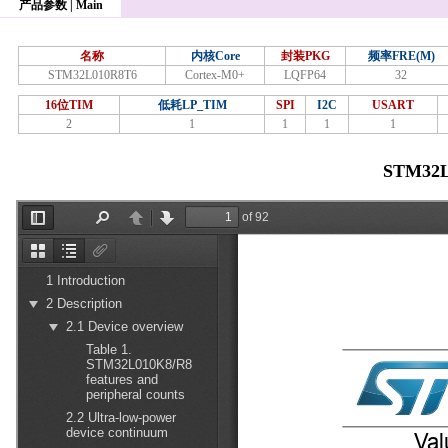
产品参数 | Main
名称
内核Core
封装PKG
频率FRE(M)
STM32L010R8T6
Cortex-M0+
LQFP64
32
16位TIM
低耗LP_TIM
SPI
I2C
USART
2
1
1
1
1
STM32