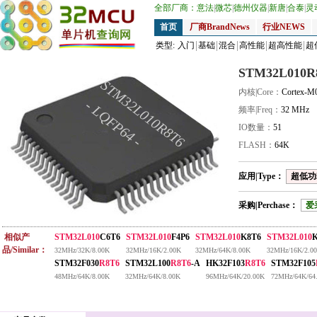
全部厂商：
意法
|
微芯
|
德州仪器
|
新唐
|
合泰
|
灵
首页
厂商BrandNews
行业NEWS
类型:
入门
基础
混合
高性能
超高性能
超
STM32L010R
STM32L010R8T6
内核|Core：
Cortex-M
- LQFP64 -
频率|Freq：
32 MHz
IO数量：
51
FLASH：
64K
应用|Type：
超低功耗
采购|Perchase：
爱
相似产
STM32L010
C6T6
STM32L010
F4P6
STM32L010
K8T6
STM32L010
品/Similar：
32MHz/32K/8.00K
32MHz/16K/2.00K
32MHz/64K/8.00K
32MHz/16K/2.0
STM32F030
R8T6
STM32L100
R8T6
-A
HK32F103
R8T6
STM32F105
48MHz/64K/8.00K
32MHz/64K/8.00K
96MHz/64K/20.00K
72MHz/64K/64