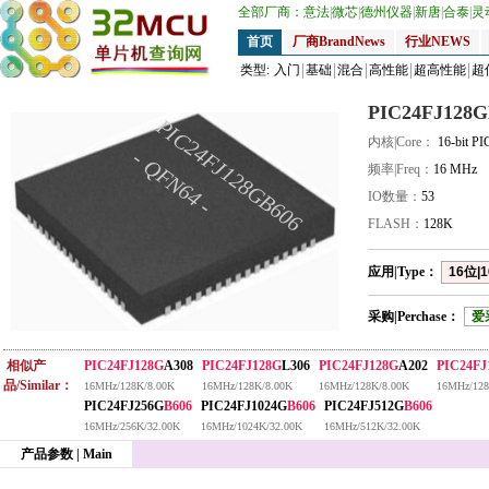
全部厂商：
意法
|
微芯
|
德州仪器
|
新唐
|
合泰
|
灵
首页
厂商BrandNews
行业NEWS
类型:
入门
基础
混合
高性能
超高性能
超
PIC24FJ128G
PIC24FJ128GB606
内核|Core：
16-bit P
- QFN64 -
频率|Freq：
16 MHz
IO数量：
53
FLASH：
128K
应用|Type：
16位|1
采购|Perchase：
爱
相似产
PIC24FJ128G
A308
PIC24FJ128G
L306
PIC24FJ128G
A202
PIC24FJ
品/Similar：
16MHz/128K/8.00K
16MHz/128K/8.00K
16MHz/128K/8.00K
16MHz/128
PIC24FJ256G
B606
PIC24FJ1024G
B606
PIC24FJ512G
B606
16MHz/256K/32.00K
16MHz/1024K/32.00K
16MHz/512K/32.00K
产品参数 | Main