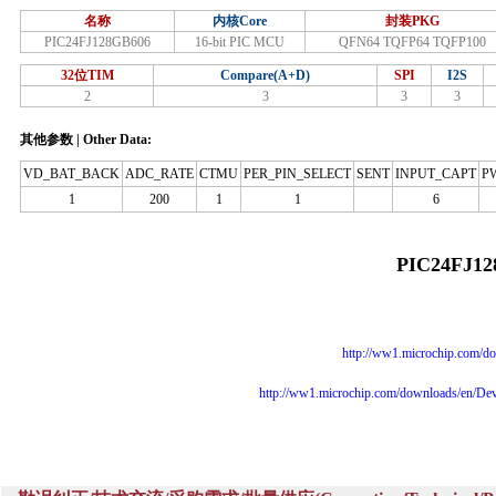
名称
内核Core
封装PKG
PIC24FJ128GB606
16-bit PIC MCU
QFN64 TQFP64 TQFP100
32位TIM
Compare(A+D)
SPI
I2S
2
3
3
3
其他参数 | Other Data:
VD_BAT_BACK
ADC_RATE
CTMU
PER_PIN_SELECT
SENT
INPUT_CAPT
P
1
200
1
1
6
PIC24FJ1
http://ww1.microchip.com
http://ww1.microchip.com/downloads/en/De