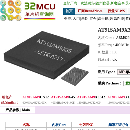
全部厂商：
意法
|
微芯
|
德州仪器
|
新唐
|
合泰
|
灵
首页
厂商BrandNews
行业NEWS
类型:
入门
基础
混合
高性能
超高性能
超
AT91SAM9X3
内核|Core：
ARM926
AT91SAM9X35
频率|Freq：
400 MHz
- LFBGA217 -
IO数量：
105
FLASH：
0K
应用|Type：
MPU|
采购|Perchase：
爱
相似产
AT91SAM9
CN12
AT91SAM9
G45
AT91SAM9
XE512
AT91SAM9
XE
品/Similar：
400MHz/0K/32.00K
400MHz/0K/64.00K
180MHz/0K/32.00K
180MHz/0K/32.00
产品参数 | Main
名称
内核Core
封装PKG
频率FRE(M)