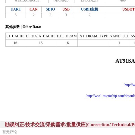
AT91SAM9X35
ARM926
LFBGA217
400
UART
CAN
SDIO
USB
USBH主机
USBO
5
2
2
3
2
其他参数 | Other Data:
L1_CACHE
L1_DATA_CACHE
EXT_DRAM
INT_DRAM_TYPE
NAND_ECC
S
16
16
16
1
1
AT91S
http:/
http://ww1.microchip.com/down
勘误纠正/技术交流/采购需求/批量供应(Correction/Technical/Perch
暂无评论