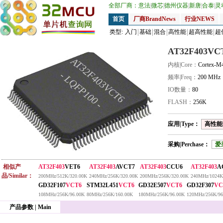
全部厂商：
意法
|
微芯
|
德州仪器
|
新唐
|
合泰
|
灵
首页
厂商BrandNews
行业NEWS
类型:
入门
基础
混合
高性能
超高性能
超
AT32F403VC
AT32F403VCT6
内核|Core：
Cortex-M
- LQFP100 -
频率|Freq：
200 MHz
IO数量：
80
FLASH：
256K
应用|Type：
高性能|
采购|Perchase：
爱
相似产
AT32F403
VET6
AT32F403
AVCT7
AT32F403
CCU6
AT32F403
A
品/Similar：
200MHz/512K/320.00K
240MHz/256K/320.00K
200MHz/256K/320.00K
240MHz/1024K
GD32F107
VCT6
STM32L451
VCT6
GD32E507
VCT6
GD32F307
VC
108MHz/256K/96.00K
80MHz/256K/160.00K
180MHz/256K/96.00K
120MHz/256K/96
产品参数 | Main