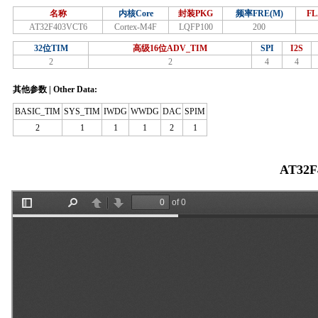
名称
内核Core
封装PKG
频率FRE(M)
FL
AT32F403VCT6
Cortex-M4F
LQFP100
200
32位TIM
高级16位ADV_TIM
SPI
I2S
2
2
4
4
其他参数 | Other Data:
BASIC_TIM
SYS_TIM
IWDG
WWDG
DAC
SPIM
2
1
1
1
2
1
AT32