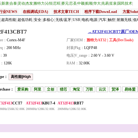
器
|
新唐
|
合泰
|
灵动
|
杰发
|
雅特力
|
沁恒
|
芯旺
|
赛元
|
芯圣
|
中颖
|
航顺
|
华大
|
兆易
|
笙泉
|
国民技术
|
行业NEWS
在线调试(EDA)
技术文章TECH
程序下载DownLoad
方案Solut
超高性能
超低功耗
安全
多核心
无线/蓝牙
USB
电机/电源
汽车
触控
射频无线
低
2F413CBT7
→AT32F413CBT7原厂|OEM
re：
Cortex-M4F
厂家|OEM：
雅特力AT32 | 工具(DevTools)
eq：
200 MHz
封装|Pkg：
LQFP48
量：
39
电压|V_range：
2.60 V - 3.60 V
H：
128K
RAM：
32.00K
ype：
高性能|High
rchase：
爱采购
阿里
立创
猎芯
淘宝
万联
云汉
贸泽
易络盟
T32F413
CCT7
AT32F413
KBU7-4
AT32F413
RBT7
0MHz/256K/32.00K
200MHz/128K/32.00K
200MHz/128K/32.00K