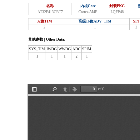
名称
内核Core
封装PKG
AT32F413CBT7
Cortex-M4F
LQFP48
32位TIM
高级16位ADV_TIM
SPI
2
1
2
其他参数 | Other Data:
SYS_TIM
IWDG
WWDG
ADC
SPIM
1
1
1
2
1