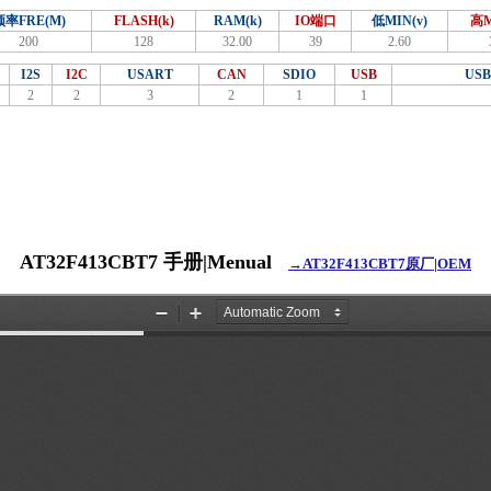
频率FRE(M)
FLASH(k)
RAM(k)
IO端口
低MIN(v)
高M
200
128
32.00
39
2.60
I2S
I2C
USART
CAN
SDIO
USB
US
2
2
3
2
1
1
AT32F413CBT7 手册|Menual
→AT32F413CBT7原厂|OEM