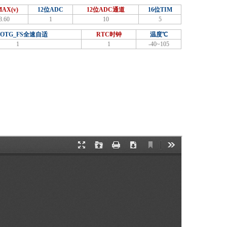
AX(v)
12位ADC
12位ADC通道
16位TIM
3.60
1
10
5
BOTG_FS全速自适
RTC时钟
温度℃
1
1
-40~105