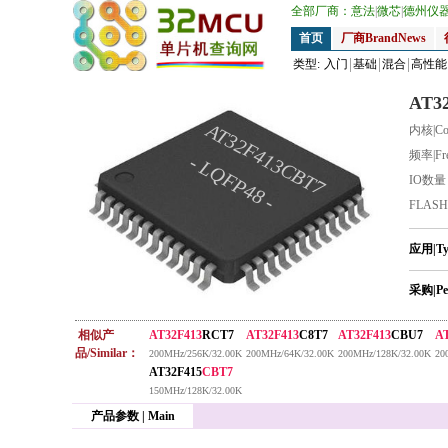
全部厂商：
意法
|
微芯
|
德州仪
首页
厂商BrandNews
类型:
入门
基础
混合
高性能
AT3
AT32F413CBT7
内核|Co
频率|Fr
- LQFP48 -
IO数
FLAS
应用|T
采购|Pe
相似产
AT32F413
RCT7
AT32F413
C8T7
AT32F413
CBU7
A
品/Similar：
200MHz/256K/32.00K
200MHz/64K/32.00K
200MHz/128K/32.00K
20
AT32F415
CBT7
150MHz/128K/32.00K
产品参数 | Main