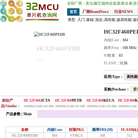
全部厂商：
意法
|
微芯
|
德州仪器
|
新唐
|
合泰
|
灵
首页
厂商BrandNews
行业NEWS
类型:
入门
基础
混合
高性能
超高性能
超
HC32F460PE
内核|Core：
M4
HC32F460PEHB
频率|Freq：
168 MHz
IO数量：
83
- -
FLASH：
512K
应用|Type：
高性能|
采购|Perchase：
爱
相似产
HC32F460
JCTA
HC32F460
PETB
HC32F460
KEUA
HC32F460
K
品/Similar：
168MHz/256K/192.00K
168MHz/512K/192.00K
168MHz/512K/192.00K
168MHz/512K/
产品参数 | Main
名称
内核Core
封装PKG
频率FRE(M)
FLASH(k)
HC32F460PEHB
M4
VFBGA
168
512