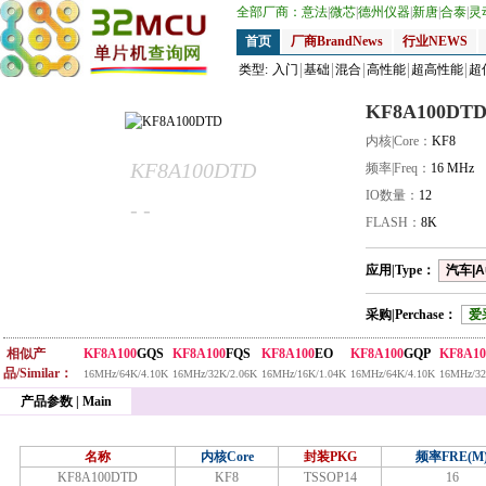
全部厂商：
意法
|
微芯
|
德州仪器
|
新唐
|
合泰
|
灵
首页
厂商BrandNews
行业NEWS
类型:
入门
基础
混合
高性能
超高性能
超
KF8A100DT
内核|Core：
KF8
KF8A100DTD
频率|Freq：
16 MHz
IO数量：
12
- -
FLASH：
8K
应用|Type：
汽车|A
采购|Perchase：
爱
相似产
KF8A100
GQS
KF8A100
FQS
KF8A100
EO
KF8A100
GQP
KF8A10
品/Similar：
16MHz/64K/4.10K
16MHz/32K/2.06K
16MHz/16K/1.04K
16MHz/64K/4.10K
16MHz/32
产品参数 | Main
名称
内核Core
封装PKG
频率FRE(M
KF8A100DTD
KF8
TSSOP14
16