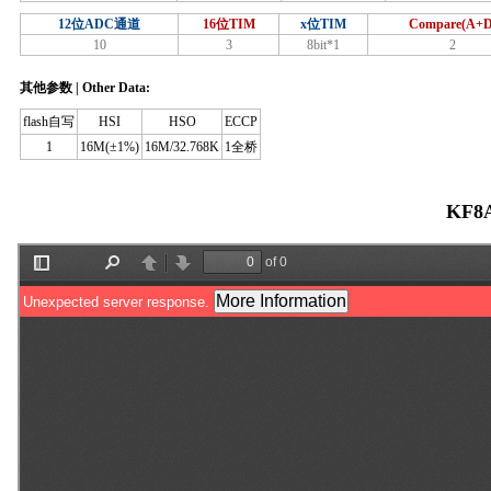
12位ADC通道
16位TIM
x位TIM
Compare(A+D
10
3
8bit*1
2
其他参数 | Other Data:
flash自写
HSI
HSO
ECCP
1
16M(±1%)
16M/32.768K
1全桥
KF8