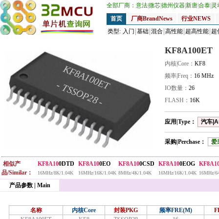
全部厂商：
意法
|
微芯
|
德州仪器
|
新唐
|
合泰
|
灵
首页
厂商BrandNews
行业NEWS
类型:
入门
基础
混合
高性能
超高性能
超
KF8A100ET
内核|Core：
KF8
KF8A100ET
频率|Freq：
16 MHz
- TSSOP28 -
IO数量：
26
FLASH：
16K
应用|Type：
汽车|A
采购|Perchase：
爱
相似产
KF8A10
0DTD
KF8A10
0EO
KF8A10
0CSD
KF8A10
0EOG
KF8A1
品/Similar：
16MHz/8K/1.04K
16MHz/16K/1.04K
8MHz/4K/1.04K
16MHz/16K/1.04K
16MHz/6
产品参数 | Main
名称
内核Core
封装PKG
频率FRE(M)
F