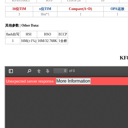
KF8A100ET
KF8
TSSOP28
16
16位TIM
x位TIM
Compare(A+D)
OPA运放
3
8bit*1
1
1
其他参数 | Other Data:
flash自写
HSI
HSO
ECCP
1
16M(±1%)
16M/32.768K
1全桥
KF