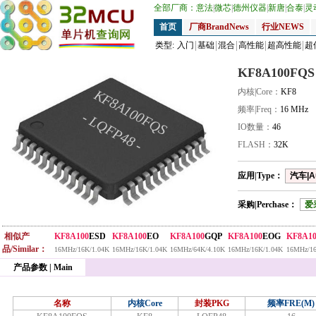
全部厂商：
意法
|
微芯
|
德州仪器
|
新唐
|
合泰
|
灵
首页
厂商BrandNews
行业NEWS
类型:
入门
基础
混合
高性能
超高性能
超
KF8A100FQS
KF8A100FQS
内核|Core：
KF8
频率|Freq：
16 MHz
- LQFP48 -
IO数量：
46
FLASH：
32K
应用|Type：
汽车|A
采购|Perchase：
爱
相似产
KF8A100
ESD
KF8A100
EO
KF8A100
GQP
KF8A100
EOG
KF8A10
品/Similar：
16MHz/16K/1.04K
16MHz/16K/1.04K
16MHz/64K/4.10K
16MHz/16K/1.04K
16MHz/16
产品参数 | Main
名称
内核Core
封装PKG
频率FRE(M)