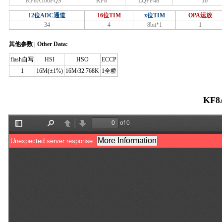
KF8A100FQS
KF8
LQFP48
16
12位ADC通道
16位TIM
x位TIM
OPA运放
34
4
8bit*1
1
其他参数 | Other Data:
flash自写
HSI
HSO
ECCP
1
16M(±1%)
16M/32.768K
1全桥
KF8