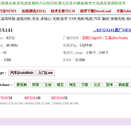
器
|
新唐
|
合泰
|
灵动
|
杰发
|
雅特力
|
沁恒
|
芯旺
|
赛元
|
芯圣
|
中颖
|
航顺
|
华大
|
兆易
|
笙泉
|
国民技术
|
行业NEWS
在线调试(EDA)
技术文章TECH
程序下载DownLoad
方案Solut
超高性能
超低功耗
安全
多核心
无线/蓝牙
USB
电机/电源
汽车
触控
射频无线
低
2A141
→KF32A141原厂|OEM
re：
KF32
厂家|OEM：
芯旺ChipON | 工具(DevTools)
eq：
48 MHz
封装|Pkg：
LQFP48
量：
43
电压|V_range：
2.00 V - 3.60 V
H：
128K
RAM：
32.00K
ype：
汽车|AutoMob
入门|Low
rchase：
爱采购
阿里
立创
猎芯
淘宝
万联
云汉
贸泽
易络盟
F32A1
51
KF32A1
41
KF32A1
51
0MHz/512K/64.00K
48MHz/128K/32.00K
120MHz/256K/48.00K