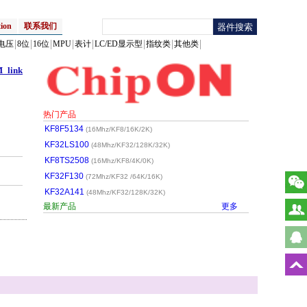
ion
联系我们
电压
8位
16位
MPU
表计
LC/ED显示型
指纹类
其他类
_link
热门产品
KF8F5134
(16Mhz/KF8/16K/2K)
KF32LS100
(48Mhz/KF32/128K/32K)
KF8TS2508
(16Mhz/KF8/4K/0K)
KF32F130
(72Mhz/KF32 /64K/16K)
KF32A141
(48Mhz/KF32/128K/32K)
最新产品
更多