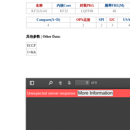
名称
内核Core
封装PKG
频率FRE(M)
KF32A141
KF32
LQFP48
48
Compare(A+D)
OPA运放
SPI
I2C
US
4
2
2
3
4
其他参数 | Other Data:
ECCP
1×8ch