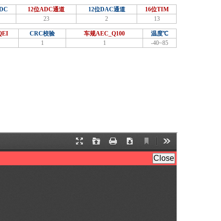
DC
12位ADC通道
12位DAC通道
16位TIM
23
2
13
EI
CRC校验
车规AEC_Q100
温度℃
1
1
-40~85