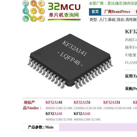
全部厂商：
意法
|
微芯
|
德州仪
首页
厂商BrandNews
类型:
入门
基础
混合
高性能
KF3
内核|Co
KF32A141
频率|Fr
- LQFP48 -
IO数
FLAS
应用|T
采购|Pe
相似产
KF32A1
41
KF32A1
51
KF32A1
51
K
品/Similar：
48MHz/128K/32.00K
120MHz/512K/64.00K
120MHz/512K/64.00K
12
KF32
A141
KF32
A141
48MHz/128K/32.00K
48MHz/128K/32.00K
产品参数 | Main