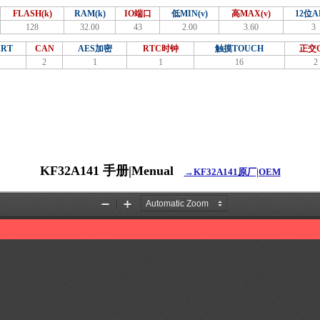
FLASH(k)
RAM(k)
IO端口
低MIN(v)
高MAX(v)
12位A
128
32.00
43
2.00
3.60
3
ART
CAN
AES加密
RTC时钟
触摸TOUCH
正交Q
2
1
1
16
2
KF32A141 手册|Menual
→KF32A141原厂|OEM