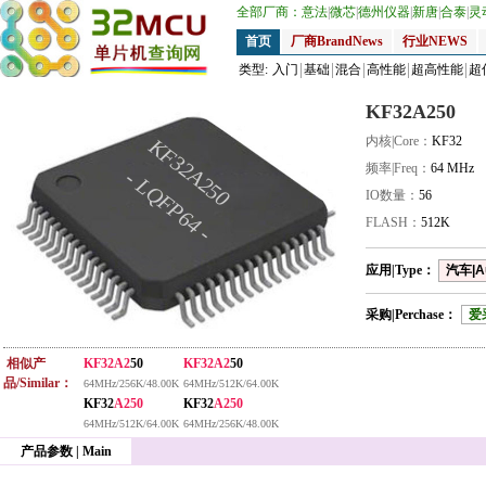
全部厂商：
意法
|
微芯
|
德州仪器
|
新唐
|
合泰
|
灵
首页
厂商BrandNews
行业NEWS
类型:
入门
基础
混合
高性能
超高性能
超
KF32A250
内核|Core：
KF32
KF32A250
频率|Freq：
64 MHz
- LQFP64 -
IO数量：
56
FLASH：
512K
应用|Type：
汽车|A
采购|Perchase：
爱
相似产
KF32A2
50
KF32A2
50
品/Similar：
64MHz/256K/48.00K
64MHz/512K/64.00K
KF32
A250
KF32
A250
64MHz/512K/64.00K
64MHz/256K/48.00K
产品参数 | Main