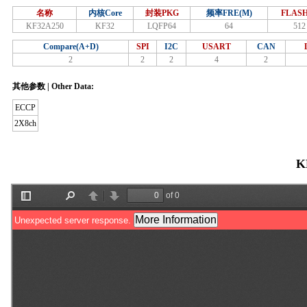
名称
内核Core
封装PKG
频率FRE(M)
FLASH
KF32A250
KF32
LQFP64
64
512
Compare(A+D)
SPI
I2C
USART
CAN
2
2
2
4
2
其他参数 | Other Data:
ECCP
2X8ch
K